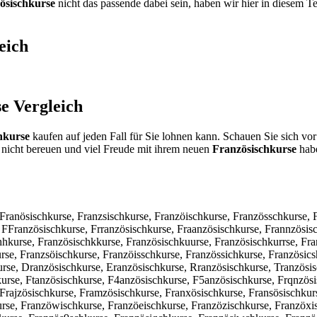
ösischkurse
nicht das passende dabei sein, haben wir hier in diesem T
eich
se
Vergleich
hkurse
kaufen auf jeden Fall für Sie lohnen kann. Schauen Sie sich vo
nicht bereuen und viel Freude mit ihrem neuen
Französischkurse
habe
 Franösischkurse, Franzsischkurse, Franzöischkurse, Französschkurse, 
 FFranzösischkurse, Frranzösischkurse, Fraanzösischkurse, Frannzösis
hhkurse, Französischkkurse, Französischkuurse, Französischkurrse, Fra
rse, Franzsöischkurse, Franzöisschkurse, Französsichkurse, Französics
urse, Dranzösischkurse, Eranzösischkurse, Rranzösischkurse, Tranzösi
urse, Ftanzösischkurse, F4anzösischkurse, F5anzösischkurse, Frqnzösi
 Frajzösischkurse, Framzösischkurse, Franxösischkurse, Fransösischkurs
urse, Franzöwischkurse, Franzöeischkurse, Franzözischkurse, Franzöxi