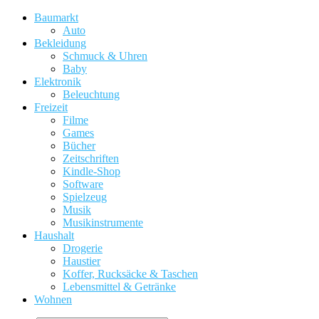
Baumarkt
Auto
Bekleidung
Schmuck & Uhren
Baby
Elektronik
Beleuchtung
Freizeit
Filme
Games
Bücher
Zeitschriften
Kindle-Shop
Software
Spielzeug
Musik
Musikinstrumente
Haushalt
Drogerie
Haustier
Koffer, Rucksäcke & Taschen
Lebensmittel & Getränke
Wohnen