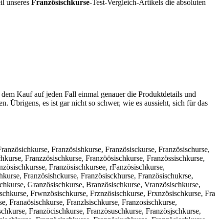
eil unseres
Französischkurse
-Test-Vergleich-Artikels die absoluten
r dem Kauf auf jeden Fall einmal genauer die Produktdetails und
n. Übrigens, es ist gar nicht so schwer, wie es aussieht, sich für das
Französichkurse, Französishkurse, Französisckurse, Französischurse,
chkurse, Franzzösischkurse, Franzöösischkurse, Französsischkurse,
nzösischkursse, Französischkursee, rFanzösischkurse,
hkurse, Französishckurse, Französisckhurse, Französischukrse,
schkurse, Granzösischkurse, Branzösischkurse, Vranzösischkurse,
schkurse, Frwnzösischkurse, Frznzösischkurse, Frxnzösischkurse, Fra
e, Franaösischkurse, Franzlsischkurse, Franzosischkurse,
schkurse, Franzöcischkurse, Französuschkurse, Französjschkurse,