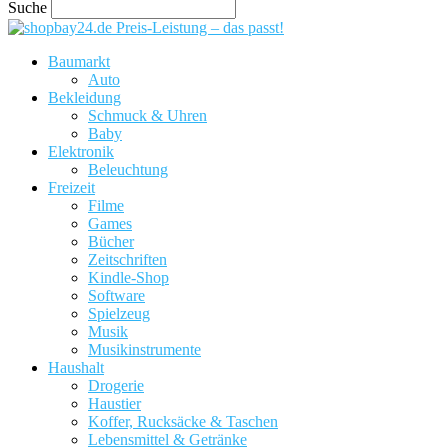
Suche
Preis-Leistung – das passt!
Baumarkt
Auto
Bekleidung
Schmuck & Uhren
Baby
Elektronik
Beleuchtung
Freizeit
Filme
Games
Bücher
Zeitschriften
Kindle-Shop
Software
Spielzeug
Musik
Musikinstrumente
Haushalt
Drogerie
Haustier
Koffer, Rucksäcke & Taschen
Lebensmittel & Getränke