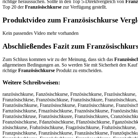
richtige heraussuchen. Sollte in den Top 5-Direktvergleich von
Franz
Top 20 der
Französischkurse
zur Verfügung gestellt.
Produktvideo zum
Französischkurse
Vergl
Kein passendes Video mehr vorhanden
Abschließendes Fazit zum
Französischkur
Zum Schluss kommen wir zu der Meinung, dass sich das
Französisc
allgemeinen Bedingungen an. So werden Sie mit Sicherheit den Kauf 
richtige
Französischkurse
Produkt zu entscheiden.
Weitere Schreibweisen:
ranzösischkurse, Fanzösischkurse, Frnzösischkurse, Frazösischkurse,
Französischkrse, Französischkuse, Französischkure, Französischkurs,
Französiischkurse, Französisschkurse, Französiscchkurse, Französisc
Farnzösischkurse, Frnazösischkurse, Fraznösischkurse, Franözsischku
Französischkruse, Französischkusre, Französischkures, Cranzösischk
Feanzösischkurse, Fdanzösischkurse, Ffanzösischkurse, Fganzösischk
zösischkurse, Frabzösischkurse, Fragzösischkurse, Frahzösischkurse,
Franzpsischkurse, Franzüsischkurse, Franzäsischkurse, Franzöqischk