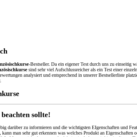
ich
nzösischkurse
-Bestseller. Da ein eigener Test durch uns zu einseiti
zösischkurse
sind sehr viel Aufschlussreicher als ein Test einer einz
rtungen analysiert und entsprechend in unserer Bestsellerliste platzi
.
hkurse
eachten sollte!
big darüber zu informieren und die wichtigsten EIgenschaften und Feat
, kann man sehr gut erkennen was welches Produkt an Eigenschaften od