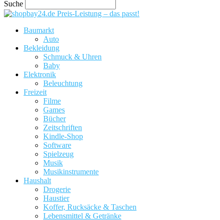
Suche
Preis-Leistung – das passt!
Baumarkt
Auto
Bekleidung
Schmuck & Uhren
Baby
Elektronik
Beleuchtung
Freizeit
Filme
Games
Bücher
Zeitschriften
Kindle-Shop
Software
Spielzeug
Musik
Musikinstrumente
Haushalt
Drogerie
Haustier
Koffer, Rucksäcke & Taschen
Lebensmittel & Getränke