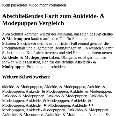
Kein passendes Video mehr vorhanden
Abschließendes Fazit zum
Ankleide- &
Modepuppen
Vergleich
Zum Schluss kommen wir zu der Meinung, dass sich das
Ankleide-
& Modepuppen
kaufen auf jeden Fall für Sie lohnen kann.
Schauen Sie sich vor dem Kauf auf jeden Fall einmal genauer die
Produktdetails und allgemeinen Bedingungen an. So werden Sie mit
Sicherheit den Kauf nicht bereuen und viel Freude mit ihrem neuen
Ankleide- & Modepuppen
haben. Übrigens, es ist gar nicht so
schwer, wie es aussieht, sich für das richtige
Ankleide- &
Modepuppen
Produkt zu entscheiden.
Weitere Schreibweisen:
nkleide- & Modepuppen, Akleide- & Modepuppen, Anleide- & Modepuppen, Ankeide- & Modepuppen, Anklide- & Modepuppen, Anklede- & Modepuppen, Ankleie- & Modepuppen, Ankleid- & Modepuppen, Ankleide- & Modepuppen, Ankleide- & Modepuppen, Ankleide-  Modepuppen, Ankleide-  Modepuppen, Ankleide- & odepuppen, Ankleide- & Mdepuppen, Ankleide- & Moepuppen, Ankleide- & Modpuppen, Ankleide- & Modeuppen, Ankleide- & Modepppen, Ankleide- & Modepupen, Ankleide- & Modepuppn, Ankleide- & Modepuppe, AAnkleide- & Modepuppen, Annkleide- & Modepuppen, Ankkleide- & Modepuppen, Anklleide- & Modepuppen, Ankleeide- & Modepuppen, Ankleiide- & Modepuppen, Ankleidde- & Modepuppen, Ankleidee- & Modepuppen, Ankleide- & Modepuppen, Ankleide- Œ Modepuppen, Ankleide- Ƅ Modepuppen, Ankleide- & MModepuppen, Ankleide- & Moodepuppen, Ankleide- & Moddepuppen, Ankleide- & Modeepuppen, Ankleide- & Modeppuppen, Ankleide- & Modepuuppen, Ankleide- & Modepupppen, Ankleide- & Modepuppeen, Ankleide- & Modepuppenn, nAkleide- & Modepuppen, Aknleide- & Modepuppen, Anlkeide- & Modepuppen, Ankelide- & Modepuppen, Ankliede- & Modepuppen, Ankledie- & Modepuppen, Ankleied- & Modepuppen, Ankleid-e & Modepuppen, Ankleide-&# 038; Modepuppen, Ankleide- Ĵ Modepuppen, Ankleide- S Modepuppen, Ankleide- 8 Modepuppen, Ankleide- &M odepuppen, Ankleide- & oMdepuppen, Ankleide- & Mdoepuppen, Ankleide- & Moedpuppen, Ankleide- & Modpeuppen, Ankleide- & Modeupppen, Ankleide- & Modeppupen, Ankleide- & Modepupepn, Ankleide- & Modepuppne, Ankleide-& Modepuppen, Ankleide- &Modepuppen, Qnkleide- & Modepuppen, Wnkleide- & Modepuppen, Znkleide- & Modepuppen, Xnkleide- & Modepuppen, A kleide- & Modepuppen, Abkleide- & Modepuppen, Agkleide- & Modepuppen, Ahkleide- & Modepuppen, Ajkleide- & Modepuppen, Amkleide- & Modepuppen, Anuleide- & Modepuppen, Anjleide- & Modepuppen, Anmleide- & Modepuppen, Anlleide- & Modepuppen, Anoleide- & Modepuppen, Ankpeide- & Modepuppen, Ankoeide- & Modepuppen, Ankieide- & Modepuppen, Ankkeide- & Modepuppen, Ankmeide- & Modepuppen, Anklwide- & Modepuppen, Anklside- & Modepuppen, Ankldide- & Modepuppen, Anklfide- & Modepuppen, Anklride- & Modepuppen, Ankl3ide- & Modepuppen, Ankl4ide- & Modepuppen, Ankleude- & Modepuppen, Anklejde- & Modepuppen, Anklekde- & Modepuppen, Anklelde- & Modepuppen, Ankleode- & Modepuppen, Ankle8de- & Modepuppen, Ankle9de- & Modepuppen, Ankleixe- & Modepuppen, Ankleise- & Modepuppen, Ankleiwe- & Modepuppen, Ankleiee- & Modepuppen, Ankleire- & Modepuppen, Ankleife- & Modepuppen, Ankleive- & Modepuppen, Ankleice- & Modepuppen, Ankleidw- & Modepuppen, Ankleids- & Modepuppen, Ankleidd- & Modepuppen, Ankleidf- & Modepuppen, Ankleidr- & Modepuppen, Ankleid3- & Modepuppen, Ankleid4- & Modepuppen, Ankleide- &#o38; Modepuppen, Ankleide- &#p38; Modepuppen, Ankleide- �w8; Modepuppen, Ankleide- �e8; Modepuppen, Ankleide- �r8; Modepuppen, Ankleide- u; Modepuppen, Ankleide- i; Modepuppen, Ankleide- o; Modepuppen, Ankleide- & odepuppen, Ankleide- & Nodepuppen, Ankleide- & Hodepuppen, Ankleide- & Jodepuppen, Ankleide- & Kodepuppen, Ankleide- & Lodepuppen, Ankleide- & Midepuppen, Ankleide- & Mkdepuppen, Ankleide- & Mldepuppen, Ankleide- & Mpdepuppen, Ankleide- & M9depuppen, Ankleide- & M0depuppen, Ankleide- & Moxepuppen, Ankleide- & Mosepuppen, Ankleide- & Mowepuppen, Ankleide- & Moeepuppen, Ankleide- & Morepuppen, Ankleide- & Mofepuppen, Ankleide- & Movepuppen, Ankleide- & Mocepuppen, Ankleide- & Modwpuppen, Ankleide- & Modspuppen, Ankleide- & Moddpuppen, Ankleide- & Modfpuppen, Ankleide- & Modrpuppen, Ankleide- & Mod3puppen, Ankleide- & Mod4puppen, Ankleide- & Modeouppen, Ankleide- & Modeluppen, Ankleide- & Modeöuppen, Ankleide- & Modeüuppen, Ankleide- & Mode0uppen, Ankleide- & Modeßuppen, Ankleide- & Modepyppen, Ankleide- & Modephppen, Ankleide- & Modepjppen, Ankleide- & Modepkppen, Ankleide- & Modepippen, Ankleide- & Modep7ppen, Ankleide- & Modep8ppen, Ankleide- & Modepuopen, Ankleide- & Modepulpen, Ankleide- & Modepuöpen, Ankleide- & Modepuüpen, Ankleide- & Modepu0pen, Ankleide- & Modepußpen, Ankleide- & Modepupoen, Ankleide- & Modepuplen, Ankleide- & Modepupöen, Ankleide- & Modepupüen, Ankleide- & Modepup0en, Ankleide- & Modepupßen, Ankleide- & Modepuppwn, Ankleide- & Modepuppsn, Ankleide- & Modepuppdn, Ankleide- & Modepuppfn, Ankleide- & Modepupprn, Ankleide- & Modepupp3n, Ankleide- & Modepupp4n, Ankleide- & Modepuppe , Ankleide- & Modepuppeb, Ankleide- & Modepuppeg, Ankleide- & Modepuppeh, Ankleide- & Modepuppej, Ankleide- & Modepuppem, QAnkleide- & Modepuppen, AQnkleide- & Modepuppen, WAnkleide- & Modepuppen, AWnkleide- & Modepuppen, ZAnkleide- & Modepuppen, AZnkleide- & Modepuppen, XAnkleide- & Modepuppen, AXnkleide- & Modepuppen, A nkleide- & Modepuppen, An kleide- & Modepuppen, Abnkleide- & Modepuppen, Anbkleide- & Modepuppen, Agnkleide- & Modepuppen, Angkleide- & Modepuppen, Ahnkleide- & Modepuppen, Anhkleide- & Modepuppen, Ajnkleide- & Modepuppen, Anjkleide- & Modepuppen, Amnkleide- & Modepuppen, Anmkleide- & Modepuppen, Anukleide- & Modepuppen, Ankuleide- & Modepuppen, Ankjleide- & Modepuppen, Ankmleide- & Modepuppen, Anlkleide- & Modepuppen, Anokleide- & Modepuppen, Ankoleide- & Modepuppen, Ankpleide- & Modepuppen, Anklpeide- & Modepuppen, Ankloeide- & Modepuppen, Ankileide- & Modepuppen, Anklieide- & Modepuppen, Anklkeide- & Modepuppen, Anklmeide- & Modepuppen, Anklweide- & Modepuppen, Anklewide- & Modepuppen, Anklseide- & Modepuppen, Ankleside- & Modepuppen, Ankldeide- & Modepuppen, Ankledide- & Modepuppen, Anklfeide- & Modepuppen, Anklefide- & Modepuppen, Anklreide- & Modepuppen, Ankleride- & Modepuppen, Ankl3eide- & Modepuppen, Ankle3ide- & Modepuppen, Ankl4eide- & Modepuppen, Ankle4ide- & Modepuppen, Ankleuide- & Modepuppen, Ankleiude- & Modepuppen, Anklejide- & Modepuppen, Ankleijde- & Modepuppen, Anklekide- & Modepuppen, Ankleikde- & Modepuppen, Anklelide- & Modepuppen, Ankleilde- & Modepuppen, Ankleoide- & Modepuppen, Ankleiode- & Modepuppen, Ankle8ide- & Modepuppen, Anklei8de- & Modepuppen, Ankle9ide- & Modepuppen, Anklei9de- & Modepuppen, Ankleixde- & Modepuppen, Ankleidxe- & Modepuppen, Ankleisde- & Modepuppen, Ankleidse- & Modepuppen, Ankleiwde- & Modepuppen, Ankleidwe- & Modepuppen, Ankleiede- & Modepuppen, Ankleirde- & Modepuppen, Ankleidre- & Modepuppen, Ankleifde- & Modepuppen, Ankleidfe- & Modepuppen, Ankleivde- & Modepuppen, Ankleidve- & Modepuppen, Ankleicde- & Modepuppen, Ankleidce- & Modepuppen, Ankleidew- & Modepuppen, Ankleides- & Modepuppen, Ankleided- & Modepuppen, Ankleidef- & Modepuppen, Ankleider- & Modepuppen, Ankleid3e- & Modepuppen, Ankleide3- & Modepuppen, Ankleid4e- & Modepuppen, Ankleide4- & Modepuppen, Ankleide- &#o038; Modepuppen, Ankleide- �o38; Modepuppen, Ankleide- &#p038; Modepuppen, Ankleide- �p38; Modepuppen, Ankleide- �w38; Modepuppen, Ankleide- w8; Modepuppen, Ankleide- �e38; Modepuppen, Ankleide- e8; Modepuppen, Ankleide- �r38; Modepuppen, Ankleide- r8; Modepuppen, Ankleide- u8; Modepuppen, Ankleide- &u; Modepuppen, Ankleide- i8; Modepuppen, Ankleide- &i; Modepuppen, Ankleide- o8; Modepuppen, Ankleide- &o; Modepuppen, Ankleide- & Modepuppen, Ankleide- & M odepuppen, Ankleide- & NModepuppen, Ankleide- & MNodepuppen, Ankleide- & HModepuppen, Ankleide- & MHodepuppen, Ankleide- & JModepuppen, Ankleide- & MJodepuppen, Ankleide- & KModepuppen, Ankleide- & MKodepuppen, Ankleide- & LModepuppen, Ankleide- & MLodepuppen, Ankleide- & Miodepuppen, Ankleide- & Moidepuppen, Ankleide- & Mkodepuppen, Ankleide- & Mokdepuppen, Ankleide- & Mlodepuppen, Ankleide- & Moldepuppen, Ankleide- & Mpodepuppen, Ankleide- & Mopdepuppen, Ankleide- & M9odepuppen, Ankleide- & Mo9depuppen, Ankleide- & M0odepuppen, Ankleide- & Mo0depuppen, Ankleide- & Moxdepuppen, Ankleide- & Modxepuppen, Ankleide- & Mosdepuppen, Ankleide- & Modsepuppen, Ankleide- & Mowdepuppen, Ankleide- & Modwepuppen, Ankleide- & Moedepuppen, Ankleide- & Mordepuppen, Ankleide- & Modrepuppen, Ankleide- & Mofdepuppen, Ankleide- & Modfepuppen, Ankleide- & Movdepuppen, Ankleide- & Modvepuppen, Ankleide- & Mocdepuppen, Ankleide- & Modcepuppen, Ankleide- & Modewpuppen, Ankleide- & Modespuppen, Ankleide- & Modedpuppen, Ankleide- & Modefpuppen, Ankleide- & Moderpuppen, Ankleide- & Mod3epuppen, Ankleide- & Mode3puppen, Ankleide- & Mod4epuppen, Ankleide- & Mode4puppen, Ankleide- & Modeopuppen, Ankleide- & Modepouppen, Ankleide- & Modelpuppen, Ankleide- & Modepluppen, Ankleide- & Modeöpuppen, Ankleide- & Modepöuppen, Ankleide- & Modeüpuppen, Ankleide- & Modepüuppen, Ankleide- & Mode0puppen, Ankleide- & Modep0uppen, Ankleide- & Modeßpuppen, Ankleide- & Modepßuppen, Ankleide- & Modepyuppen, Ankleide- & Modepuyppen, Ankleide- & Modephuppen, Ankleide- & Modepuhppen, Ankleide- & Modepjuppen, Ankleide- & Modepujppen, Ankleide- & Modepkuppen, Ankleide- & Modepukppen, Ankleide- & Modepiuppen, Ankleide- & Modepuippen, Ankleide- & Modep7uppen, Ankleide- & Modepu7ppen, Ankleide- & Modep8uppen, Ankleide- & Modepu8ppen, Ankleide- & Modepuoppen, Ankleide- & Modepupopen, Ankleide- & Modepulppen, Ankleide- & Modepuplpen, Ankleide- & Modepuöppen, Ankleide- & Modepupöpen, Ankleide- & Modepuüppen, Ankleide- & Modepupüpen, Ankleide- & Modepu0ppen, Ankleide- & Modepup0pen, Ankleide- & Modepußppen, Ankleide- & Modepupßpen, Ankleide- & Modepuppoen, Ankleide- & Modepupplen, Ankleide- & Modepuppöen, Ankleide- & Modepuppüen, Ankleide- & Modepupp0en, Ankleide- & Modepuppßen, Ankleide- & Modepuppwen, Ankleide- & Modepuppewn, Ankleide- & Modepuppsen, Ankleide- & Modepuppesn, Ankleide- & Modepuppden, Ankleide- & Modepuppedn, Ankleide- & Modepuppfen, Ankleide- & Modepuppefn, Ankleide- & Modepuppren, Ankleide- & Modepuppern, Ankleide- & Modepupp3en, Ankleide- & Modepuppe3n, Ankleide- & Modepupp4en, Ankleide- & Modepuppe4n, Ankleide- & Modepuppe n, Ankleide- & Modepuppen , Ankleide- & Modepuppebn, Ankleide- & Modepuppenb, Ankleide- & Modepuppegn, Ankleide- & Modepuppeng, Ankleide- & Modepuppehn, Ankleide- & Modepuppenh, Ankleide- & Modepuppejn, Ankleide- & Modepuppenj, Ankleide- & Mod