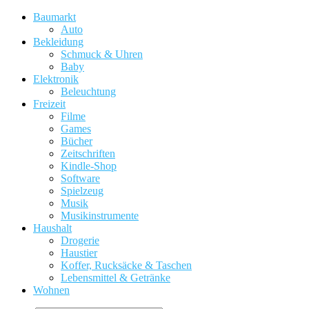
Baumarkt
Auto
Bekleidung
Schmuck & Uhren
Baby
Elektronik
Beleuchtung
Freizeit
Filme
Games
Bücher
Zeitschriften
Kindle-Shop
Software
Spielzeug
Musik
Musikinstrumente
Haushalt
Drogerie
Haustier
Koffer, Rucksäcke & Taschen
Lebensmittel & Getränke
Wohnen