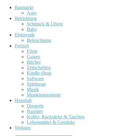
Baumarkt
Auto
Bekleidung
Schmuck & Uhren
Baby
Elektronik
Beleuchtung
Freizeit
Filme
Games
Bücher
Zeitschriften
Kindle-Shop
Software
Spielzeug
Musik
Musikinstrumente
Haushalt
Drogerie
Haustier
Koffer, Rucksäcke & Taschen
Lebensmittel & Getränke
Wohnen