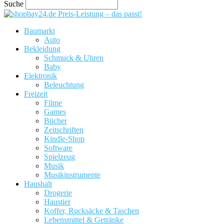
Suche
Preis-Leistung – das passt!
Baumarkt
Auto
Bekleidung
Schmuck & Uhren
Baby
Elektronik
Beleuchtung
Freizeit
Filme
Games
Bücher
Zeitschriften
Kindle-Shop
Software
Spielzeug
Musik
Musikinstrumente
Haushalt
Drogerie
Haustier
Koffer, Rucksäcke & Taschen
Lebensmittel & Getränke