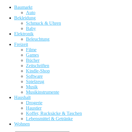
Baumarkt
Auto
Bekleidung
Schmuck & Uhren
Baby
Elektronik
Beleuchtung
Freizeit
Filme
Games
Bücher
Zeitschriften
Kindle-Shop
Software
Spielzeug
Musik
Musikinstrumente
Haushalt
Drogerie
Haustier
Koffer, Rucksäcke & Taschen
Lebensmittel & Getränke
Wohnen