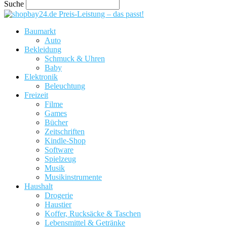
Suche
Preis-Leistung – das passt!
Baumarkt
Auto
Bekleidung
Schmuck & Uhren
Baby
Elektronik
Beleuchtung
Freizeit
Filme
Games
Bücher
Zeitschriften
Kindle-Shop
Software
Spielzeug
Musik
Musikinstrumente
Haushalt
Drogerie
Haustier
Koffer, Rucksäcke & Taschen
Lebensmittel & Getränke