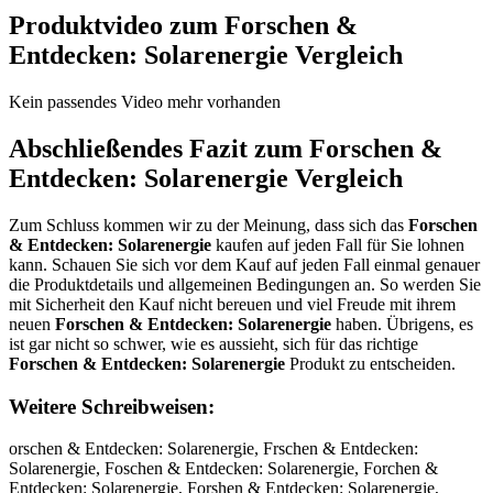
Produktvideo zum
Forschen &
Entdecken: Solarenergie
Vergleich
Kein passendes Video mehr vorhanden
Abschließendes Fazit zum
Forschen &
Entdecken: Solarenergie
Vergleich
Zum Schluss kommen wir zu der Meinung, dass sich das
Forschen
& Entdecken: Solarenergie
kaufen auf jeden Fall für Sie lohnen
kann. Schauen Sie sich vor dem Kauf auf jeden Fall einmal genauer
die Produktdetails und allgemeinen Bedingungen an. So werden Sie
mit Sicherheit den Kauf nicht bereuen und viel Freude mit ihrem
neuen
Forschen & Entdecken: Solarenergie
haben. Übrigens, es
ist gar nicht so schwer, wie es aussieht, sich für das richtige
Forschen & Entdecken: Solarenergie
Produkt zu entscheiden.
Weitere Schreibweisen:
orschen & Entdecken: Solarenergie, Frschen & Entdecken: Solarenergie, Foschen & Entdecken: Solarenergie, Forchen & Entdecken: Solarenergie, Forshen & Entdecken: Solarenergie, Forscen & Entdecken: Solarenergie, Forschn & Entdecken: Solarenergie, Forsche & Entdecken: Solarenergie, Forschen & Entdecken: Solarenergie, Forschen & Entdecken: Solarenergie, Forschen  Entdecken: Solarenergie, Forschen  Entdecken: Solarenergie, Forschen & ntdecken: Solarenergie, Forschen & Etdecken: Solarenergie, Forschen & Endecken: Solarenergie, Forschen & Entecken: Solarenergie, Forschen & Entdcken: Solarenergie, Forschen & Entdeken: Solarenergie, Forschen & Entdecen: Solarenergie, Forschen & Entdeckn: Solarenergie, Forschen & Entdecke: Solarenergie, Forschen & Entdecken: olarenergie, Forschen & Entdecken: Slarenergie, Forschen & Entdecken: Soarenergie, Forschen & Entdecken: Solrenergie, Forschen & Entdecken: Solaenergie, Forschen & Entdecken: Solarnergie, Forschen & Entdecken: Solareergie, Forschen & Entdecken: Solarenrgie, Forschen & Entdecken: Solarenegie, Forschen & Entdecken: Solarenerie, Forschen & Entdecken: Solarenerge, Forschen & Entdecken: Solarenergi, FForschen & Entdecken: Solarenergie, Foorschen & Entdecken: Solarenergie, Forrschen & Entdecken: Solarenergie, Forsschen & Entdecken: Solarenergie, Forscchen & Entdecken: Solarenergie, Forschhen & Entdecken: Solarenergie, Forscheen & Entdecken: Solarenergie, Forschenn & Entdecken: Solarenergie, Forschen & Entdecken: Solarenergie, Forschen Œ Entdecken: Solarenergie, Forschen Ƅ Entdecken: Solarenergie, Forschen & EEntdecken: Solarenergie, Forschen & Enntdecken: Solarenergie, Forschen & Enttdecken: Solarenergie, Forschen & Entddecken: Solarenergie, Forschen & Entdeecken: Solarenergie, Forschen & Entdeccken: Solarenergie, Forschen & Entdeckken: Solarenergie, Forschen & Entdeckeen: Solarenergie, Forschen & Entdeckenn: Solarenergie, Forschen & Entdecken: SSolarenergie, Forschen & Entdecken: Soolarenergie, Forschen & Entdecken: Sollarenergie, Forschen & Entdecken: Solaarenergie, Forschen & Entdecken: Solarrenergie, Forschen & Entdecken: Solareenergie, Forschen & Entdecken: Solarennergie, Forschen & Entdecken: Solareneergie, Forschen & Entdecken: Solarenerrgie, Forschen & Entdecken: Solarenerggie, Forschen & Entdecken: Solarenergiie, Forschen & Entdecken: Solarenergiee, oFrschen & Entdecken: Solarenergie, Froschen & Entdecken: Solarenergie, Fosrchen & Entdecken: Solarenergie, Forcshen & Entdecken: Solarenergie, Forshcen & Entdecken: Solarenergie, Forscehn & Entdecken: Solarenergie, Forschne & Entdecken: Solarenergie, Forsche n& Entdecken: Solarenergie, Forschen&# 038; Entdecken: Solarenergie, Forschen Ĵ Entdecken: Solarenergie, Forschen S Entdecken: Solarenergie, Forschen 8 Entdecken: Solarenergie, Forschen &E ntdecken: Solarenergie, Forschen & nEtdecken: Solarenergie, Forschen & Etndecken: Solarenergie, Forschen & Endtecken: Solarenergie, Forschen & Entedcken: Solarenergie, Forschen & Entdceken: Solarenergie, Forschen & Entdekcen: Solarenergie, Forschen & Entdecekn: Solarenergie, Forschen & Entdeckne: Solarenergie, Forschen & Entdecke:n Solarenergie, Forschen & Entdecken:S olarenergie, Forschen & Entdecken: oSlarenergie, Forschen & Entdecken: Sloarenergie, Forschen & Entdecken: Soalrenergie, Forschen & Entdecken: Solraenergie, Forschen & Entdecken: Solaernergie, Forschen & Entdecken: Solarneergie, Forschen & Entdecken: Solareenrgie, Forschen & Entdecken: Solarenregie, Forschen & Entdecken: Solarenegrie, Forschen & Entdecken: Solarenerige, Forschen & Entdecken: Solarenergei, Forschen& Entdecken: Solarenergie, Forschen &Entdecken: Solarenergie, Forschen & Entdecken:Solarenergie, Corschen & Entdecken: Solarenergie, Dorschen & Entdecken: Solarenergie, Eorschen & Entdecken: Solarenergie, Rorschen & Entdecken: Solarenergie, Torschen & Entdecken: Solarenergie, Gorschen & Entdecken: Solarenergie, Borschen & Entdecken: Solarenergie, Vorschen & Entdecken: Solarenergie, Firschen & Entdecken: Solarenergie, Fkrschen & Entdecken: Solarenergie, Flrschen & Entdecken: Solarenergie, Fprschen & Entdecken: Solarenergie, F9rschen & Entdecken: Solarenergie, F0rschen & Entdecken: Solarenergie, Foeschen & Entdecken: Solarenergie, Fodschen & Entdecken: Solarenergie, Fofschen & Entdecken: Solarenergie, Fogschen & Entdecken: Solarenergie, Fotschen & Entdecken: Solarenergie, Fo4schen & Entdecken: Solarenergie, Fo5schen & Entdecken: Solarenergie, Forqchen & Entdecken: Solarenergie, Forwchen & Entdecken: Solarenergie, Forechen & Entdecken: Solarenergie, Forzchen & Entdecken: Solarenergie, Forxchen & Entdecken: Solarenergie, Forcchen & Entdecken: Solarenergie, Fors hen & Entdecken: Solarenergie, Forsxhen & Entdecken: Solarenergie, Forsshen & Entdecken: Solarenergie, Forsdhen & Entdecken: Solarenergie, Forsfhen & Entdecken: Solarenergie, Forsvhen & Entdecken: Solarenergie, Forscben & Entdecken: Solarenergie, Forscgen & Entdecken: Solarenergie, Forscten & Entdecken: Solarenergie, Forscyen & Entdecken: Solarenergie, Forscuen & Entdecken: Solarenergie, Forscjen & Entdecken: Solarenergie, Forscmen & Entdecken: Solarenergie, Forscnen & Entdecken: Solarenergie, Forschwn & Entdecken: Solarenergie, Forschsn & Entdecken: Solarenergie, Forschdn & Entdecken: Solarenergie, Forschfn & Entdecken: Solarenergie, Forschrn & Entdecken: Solarenergie, Forsch3n & Entdecken: Solarenergie, Forsch4n & Entdecken: Solarenergie, Forsche & Entdecken: Solarenergie, Forscheb & Entdecken: Solarenergie, Forscheg & Entdecken: Solarenergie, Forscheh & Entdecken: Solarenergie, Forschej & Entdecken: Solarenergie, Forschem & Entdecken: Solarenergie, Forschen &#o38; Entdecken: Solarenergie, Forschen &#p38; Entdecken: Solarenergie, Forschen �w8; Entdecken: Solarenergie, Forschen �e8; Entdecken: Solarenergie, Forschen �r8; Entdecken: Solarenergie, Forschen u; Entdecken: Solarenergie, Forschen i; Entdecken: Solarenergie, Forschen o; Entdecken: Solarenergie, Forschen & Wntdecken: Solarenergie, Forschen & Sntdecken: Solarenergie, Forschen & Dntdecken: Solarenergie, Forschen & Fntdecken: Solarenergie, Forschen & Rntdecken: Solarenergie, Forschen & 3ntdecken: Solarenergie, Forschen & 4ntdecken: Solarenergie, Forschen & E tdecken: Solarenergie, Forschen & Ebtdecken: Solarenergie, Forschen & Egtdecken: Solarenergie, Forschen & Ehtdecken: Solarenergie, Forschen & Ejtdecken: Solarenergie, Forschen & Emtdecken: Solarenergie, Forschen & Enrdecken: Solarenergie, Forschen & Enfdecken: Solarenergie, Forschen & Engdecken: Solarenergie, Forschen & Enhdecken: Solarenergie, Forschen & Enydecken: Solarenergie, Forschen & En5decken: Solarenergie, Forschen & En6decken: Solarenergie, Forschen & Entxecken: Solarenergie, Forschen & Entsecken: Solarenergie, Forschen & Entwecken: Solarenergie, Forschen & Enteecken: Solarenergie, Forschen & Entrecken: Solarenergie, Forschen & Entfecken: Solarenergie, Forschen & Entvecken: Solarenergie, Forschen & Entcecken: Solarenergie, Forschen & Entdwcken: Solarenergie, Forschen & Entdscken: Solarenergie, Forschen & Entddcken: Solarenergie, Forschen & Entdfcken: Solarenergie, Forschen & Entdrcken: Solarenergie, Forschen & Entd3cken: Solarenergie, Forschen & Entd4cken: Solarenergie, Forschen & Entde ken: Solarenergie, Forschen & Entdexken: Solarenergie, Forschen & Entdesken: Solarenergie, Forschen & Entdedken: Solarenergie, Forschen & Entdefken: Solarenergie, Forschen & Entdevken: Solarenergie, Forschen & Entdecuen: Solarenergie, Forschen & Entdecjen: Solarenergie, Forschen & Entdecmen: Solarenergie, Forschen & Entdeclen: Solarenergie, Forschen & Entdecoen: Solarenergie, Forschen & Entdeckwn: Solarenergie, Forschen & Entdecksn: Solarenergie, Forschen & Entdeckdn: Solarenergie, Forschen & Entdeckfn: Solarenergie, Forschen & Entdeckrn: Solarenergie, Forschen & Entdeck3n: Solarenergie, Forschen & Entdeck4n: Solarenergie, Forschen & Entdecke : Solarenergie, Forschen & Entdeckeb: Solarenergie, Forschen & Entdeckeg: Solarenergie, Forschen & Entdeckeh: Solarenergie, Forschen & Entdeckej: Solarenergie, Forschen & Entdeckem: Solarenergie, Forschen & Entdecken: Qolarenergie, Forschen & Entdecken: Wolarenergie, Forschen & Entdecken: Eolarenergie, Forschen & Entdecken: Zolarenergie, Forschen & Entdecken: Xolarenergie, Forschen & Entdecken: Colarenergie, Forschen & Entdecken: Silarenergie, Forschen & Entdecken: Sklarenergie, Forschen & Entdecken: Sllarenergie, Forschen & Entdecken: Splarenergie, Forschen & Entdecken: S9larenergie, Forschen & Entdecken: S0larenergie, Forschen & Entdecken: Soparenergie, Forschen & Entdecken: Sooarenergie, Forschen & Entdecken: Soiarenergie, Forschen & Entdecken: Sokarenergie, Forschen & Entdecken: Somarenergie, Forschen & Entdecken: Solqrenergie, Forschen & Entdecken: Solwrenergie, Forschen & Entdecken: Solzrenergie, Forschen & Entdecken: Solxrenergie, Forschen & Entdecken: Solaeenergie, Forschen & Entdecken: Soladenergie, Forschen & Entdecken: Solafenergie, Forschen & Entdecken: Solagenergie, Forschen & Entdecken: Solatenergie, Forschen & Entdecken: Sola4energie, Forschen & Entdecken: Sola5energie, Forschen & Entdecken: Solarwnergie, Forschen & Entdecken: Solarsnergie, Forschen & Entdecken: Solardnergie, Forschen & Entdecken: Solarfnergie, Forschen & Entdecken: Solarrnergie, Forschen & Entdecken: Solar3nergie, Forschen & Entdecken: Solar4nergie, Forschen & Entdecken: Solare ergie, Forschen & Entdecken: Solarebergie, Forschen & Entdecken: Solaregergie, Forschen & Entdecken: Solarehergie, Forschen & Entdecken: Solarejergie, Forschen & Entdecken: Solaremergie, Forschen & Entdecken: Solarenwrgie, Forschen & Entdecken: Solarensrgie, Forschen & Entdecken: Solarendrgie, Forschen & Entdecken: Solarenfrgie, Forschen & Entdecken: Solarenrrgie, Forschen & Entdecken: Solaren3rgie, Forschen & Entdecken: Solaren4rgie, Forschen & Entdecken: Solareneegie, Forschen & Entdecken: Solarenedgie, Forschen & Entdecken: Solarenefgie, Forschen & Entdecken: Solareneggie, Forschen & Entdecken: Solarenetgie, Forschen & Entdecken: Solarene4gie