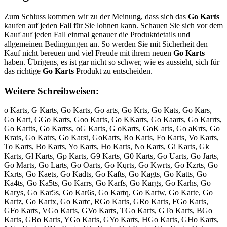
Zum Schluss kommen wir zu der Meinung, dass sich das
Go Karts
kaufen auf jeden Fall für Sie lohnen kann. Schauen Sie sich vor dem
Kauf auf jeden Fall einmal genauer die Produktdetails und
allgemeinen Bedingungen an. So werden Sie mit Sicherheit den
Kauf nicht bereuen und viel Freude mit ihrem neuen
Go Karts
haben. Übrigens, es ist gar nicht so schwer, wie es aussieht, sich für
das richtige
Go Karts
Produkt zu entscheiden.
Weitere Schreibweisen:
o Karts, G Karts, Go Karts, Go arts, Go Krts, Go Kats, Go Kars,
Go Kart, GGo Karts, Goo Karts, Go KKarts, Go Kaarts, Go Karrts,
Go Kartts, Go Kartss, oG Karts, G oKarts, GoK arts, Go aKrts, Go
Krats, Go Katrs, Go Karst, GoKarts, Ro Karts, Fo Karts, Vo Karts,
To Karts, Bo Karts, Yo Karts, Ho Karts, No Karts, Gi Karts, Gk
Karts, Gl Karts, Gp Karts, G9 Karts, G0 Karts, Go Uarts, Go Jarts,
Go Marts, Go Larts, Go Oarts, Go Kqrts, Go Kwrts, Go Kzrts, Go
Kxrts, Go Kaets, Go Kadts, Go Kafts, Go Kagts, Go Katts, Go
Ka4ts, Go Ka5ts, Go Karrs, Go Karfs, Go Kargs, Go Karhs, Go
Karys, Go Kar5s, Go Kar6s, Go Kartq, Go Kartw, Go Karte, Go
Kartz, Go Kartx, Go Kartc, RGo Karts, GRo Karts, FGo Karts,
GFo Karts, VGo Karts, GVo Karts, TGo Karts, GTo Karts, BGo
Karts, GBo Karts, YGo Karts, GYo Karts, HGo Karts, GHo Karts,