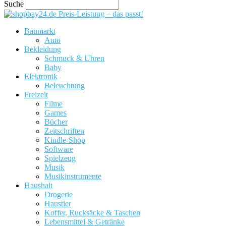
Suche
Preis-Leistung – das passt!
Baumarkt
Auto
Bekleidung
Schmuck & Uhren
Baby
Elektronik
Beleuchtung
Freizeit
Filme
Games
Bücher
Zeitschriften
Kindle-Shop
Software
Spielzeug
Musik
Musikinstrumente
Haushalt
Drogerie
Haustier
Koffer, Rucksäcke & Taschen
Lebensmittel & Getränke