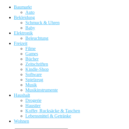
Baumarkt
Auto
Bekleidung
Schmuck & Uhren
Baby
Elektronik
Beleuchtung
Freizeit
Filme
Games
Bücher
Zeitschriften
Kindle-Shop
Software
Spielzeug
Musik
Musikinstrumente
Haushalt
Drogerie
Haustier
Koffer, Rucksäcke & Taschen
Lebensmittel & Getränke
Wohnen