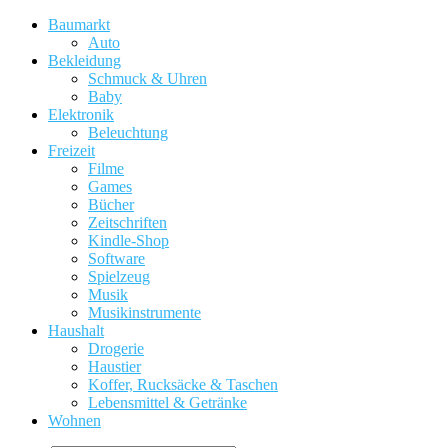
Baumarkt
Auto
Bekleidung
Schmuck & Uhren
Baby
Elektronik
Beleuchtung
Freizeit
Filme
Games
Bücher
Zeitschriften
Kindle-Shop
Software
Spielzeug
Musik
Musikinstrumente
Haushalt
Drogerie
Haustier
Koffer, Rucksäcke & Taschen
Lebensmittel & Getränke
Wohnen