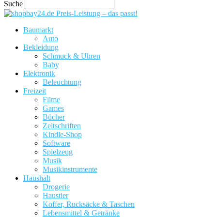
Suche
Preis-Leistung – das passt!
Baumarkt
Auto
Bekleidung
Schmuck & Uhren
Baby
Elektronik
Beleuchtung
Freizeit
Filme
Games
Bücher
Zeitschriften
Kindle-Shop
Software
Spielzeug
Musik
Musikinstrumente
Haushalt
Drogerie
Haustier
Koffer, Rucksäcke & Taschen
Lebensmittel & Getränke