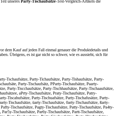
 Teil unseres
Party-Tischaufsätze
-Test-Vergleich-Artikels die
vor dem Kauf auf jeden Fall einmal genauer die Produktdetails und
ben. Übrigens, es ist gar nicht so schwer, wie es aussieht, sich für
arty-Tschaufsätze, Party-Tichaufsätze, Party-Tishaufsätze, Party-
schaufsäte, Party-Tischaufsätz, PParty-Tischaufsätze, Paarty-
ätze, Party-Tiscchaufsätze, Party-Tischhaufsätze, Party-Tischaaufsätze,
haufsätzee, aPrty-Tischaufsätze, Praty-Tischaufsätze, Patry-
arty-Tiscahufsätze, Party-Tischuafsätze, Party-Tischafusätze, Party-
arty-Tischaufsätze, üarty-Tischaufsätze, 0arty-Tischaufsätze, ßarty-
 Pafty-Tischaufsätze, Pagty-Tischaufsätze, Patty-Tischaufsätze, Pa4ty-
, Par5y-Tischaufsätze, Par6y-Tischaufsätze, Partt-Tischaufsätze,