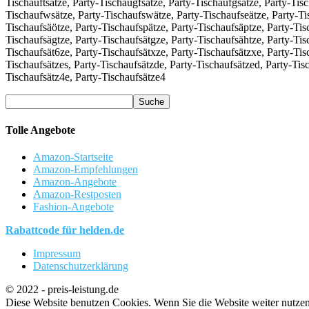
Tischauftsätze, Party-Tischaugfsätze, Party-Tischaufgsätze, Party-Tis
Tischaufwsätze, Party-Tischaufswätze, Party-Tischaufseätze, Party-Tis
Tischaufsäötze, Party-Tischaufspätze, Party-Tischaufsäptze, Party-Tisc
Tischaufsägtze, Party-Tischaufsätgze, Party-Tischaufsähtze, Party-Tis
Tischaufsät6ze, Party-Tischaufsätxze, Party-Tischaufsätzxe, Party-Tis
Tischaufsätzes, Party-Tischaufsätzde, Party-Tischaufsätzed, Party-Tisc
Tischaufsätz4e, Party-Tischaufsätze4
Tolle Angebote
Amazon-Startseite
Amazon-Empfehlungen
Amazon-Angebote
Amazon-Restposten
Fashion-Angebote
Rabattcode für helden.de
Impressum
Datenschutzerklärung
© 2022 - preis-leistung.de
Diese Website benutzen Cookies. Wenn Sie die Website weiter nutze