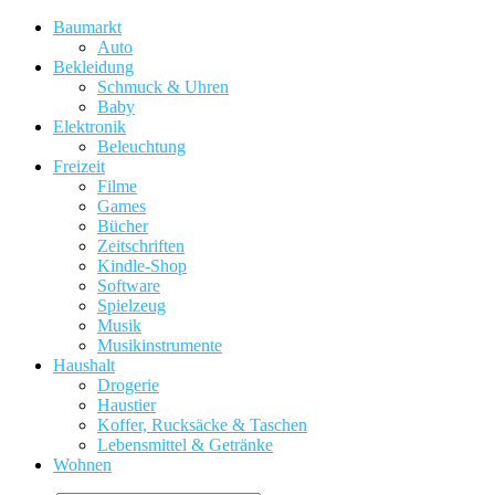
Baumarkt
Auto
Bekleidung
Schmuck & Uhren
Baby
Elektronik
Beleuchtung
Freizeit
Filme
Games
Bücher
Zeitschriften
Kindle-Shop
Software
Spielzeug
Musik
Musikinstrumente
Haushalt
Drogerie
Haustier
Koffer, Rucksäcke & Taschen
Lebensmittel & Getränke
Wohnen