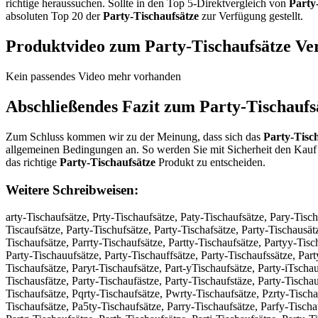
richtige heraussuchen. Sollte in den Top 5-Direktvergleich von
Party
absoluten Top 20 der
Party-Tischaufsätze
zur Verfügung gestellt.
Produktvideo zum
Party-Tischaufsätze
Ver
Kein passendes Video mehr vorhanden
Abschließendes Fazit zum
Party-Tischaufs
Zum Schluss kommen wir zu der Meinung, dass sich das
Party-Tisc
allgemeinen Bedingungen an. So werden Sie mit Sicherheit den Kauf 
das richtige
Party-Tischaufsätze
Produkt zu entscheiden.
Weitere Schreibweisen:
arty-Tischaufsätze, Prty-Tischaufsätze, Paty-Tischaufsätze, Pary-Tisch
Tiscaufsätze, Party-Tischufsätze, Party-Tischafsätze, Party-Tischausät
Tischaufsätze, Parrty-Tischaufsätze, Partty-Tischaufsätze, Partyy-Tisc
Party-Tischauufsätze, Party-Tischauffsätze, Party-Tischaufssätze, Part
Tischaufsätze, Paryt-Tischaufsätze, Part-yTischaufsätze, Party-iTschau
Tischausfätze, Party-Tischaufästze, Party-Tischaufstäze, Party-Tischau
Tischaufsätze, Pqrty-Tischaufsätze, Pwrty-Tischaufsätze, Pzrty-Tischa
Tischaufsätze, Pa5ty-Tischaufsätze, Parry-Tischaufsätze, Parfy-Tischa