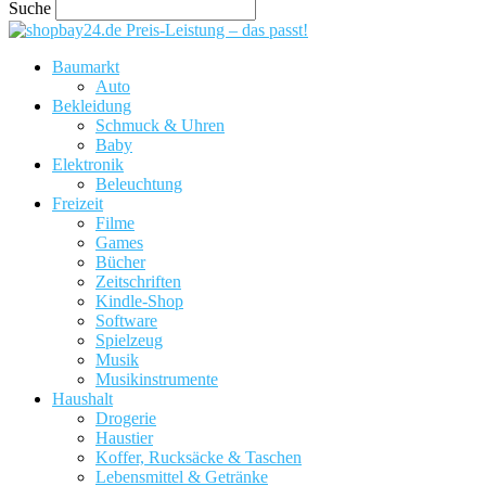
Suche
Preis-Leistung – das passt!
Baumarkt
Auto
Bekleidung
Schmuck & Uhren
Baby
Elektronik
Beleuchtung
Freizeit
Filme
Games
Bücher
Zeitschriften
Kindle-Shop
Software
Spielzeug
Musik
Musikinstrumente
Haushalt
Drogerie
Haustier
Koffer, Rucksäcke & Taschen
Lebensmittel & Getränke