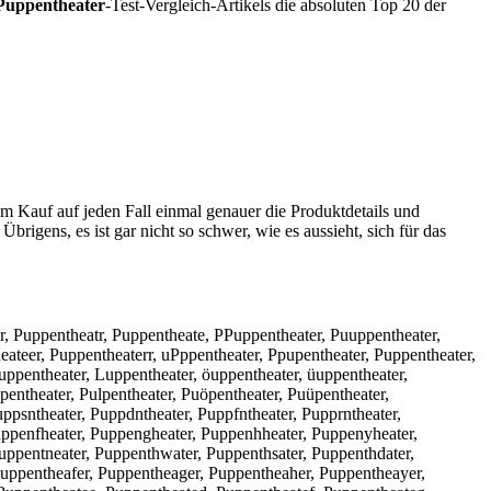
Puppentheater
-Test-Vergleich-Artikels die absoluten Top 20 der
em Kauf auf jeden Fall einmal genauer die Produktdetails und
Übrigens, es ist gar nicht so schwer, wie es aussieht, sich für das
er, Puppentheatr, Puppentheate, PPuppentheater, Puuppentheater,
ateer, Puppentheaterr, uPppentheater, Ppupentheater, Puppentheater,
uppentheater, Luppentheater, öuppentheater, üuppentheater,
pentheater, Pulpentheater, Puöpentheater, Puüpentheater,
ppsntheater, Puppdntheater, Puppfntheater, Pupprntheater,
Puppenfheater, Puppengheater, Puppenhheater, Puppenyheater,
uppentneater, Puppenthwater, Puppenthsater, Puppenthdater,
Puppentheafer, Puppentheager, Puppentheaher, Puppentheayer,