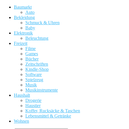
Baumarkt
Auto
Bekleidung
Schmuck & Uhren
Baby
Elektronik
Beleuchtung
Freizeit
Filme
Games
Bücher
Zeitschriften
Kindle-Shop
Software
Spielzeug
Musik
Musikinstrumente
Haushalt
Drogerie
Haustier
Koffer, Rucksäcke & Taschen
Lebensmittel & Getränke
Wohnen