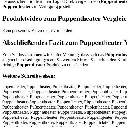
heraussuchen. Sollte in den Top 5-Direktvergleich von
Puppentheat
Puppentheater
zur Verfügung gestellt.
Produktvideo zum
Puppentheater
Verglei
Kein passendes Video mehr vorhanden
Abschließendes Fazit zum
Puppentheater
V
Zum Schluss kommen wir zu der Meinung, dass sich das
Puppenthe
allgemeinen Bedingungen an. So werden Sie mit Sicherheit den Kauf 
richtige
Puppentheater
Produkt zu entscheiden.
Weitere Schreibweisen:
uppentheater, Pppentheater, Pupentheater, Puppntheater, Puppetheate
Pupppentheater, Puppeentheater, Puppenntheater, Puppenttheater, Pup
Pupepntheater, Puppnetheater, Puppetnheater, Puppenhteater, Puppent
0uppentheater, ßuppentheater, Pyppentheater, Phppentheater, Pjppenth
Pu0pentheater, Pußpentheater, Pupoentheater, Puplentheater, Pupöenth
Pupp3ntheater, Pupp4ntheater, Puppe theater, Puppebtheater, Puppegt
Puppen5heater, Puppen6heater, Puppentbeater, Puppentgeater, Puppent
Puppenthfater, Puppenthrater, Puppenth3ater, Puppenth4ater, Puppen