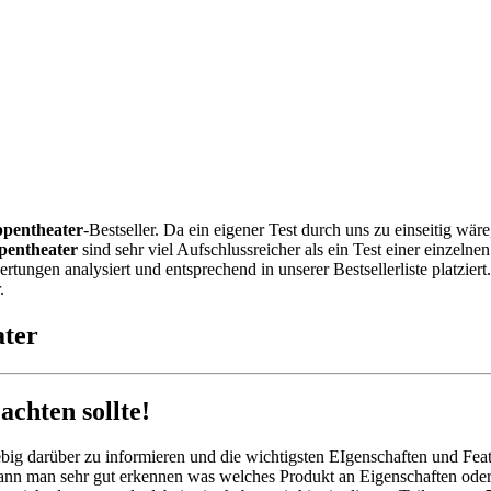
pentheater
-Bestseller. Da ein eigener Test durch uns zu einseitig w
pentheater
sind sehr viel Aufschlussreicher als ein Test einer einzeln
ngen analysiert und entsprechend in unserer Bestsellerliste platziert
.
ater
chten sollte!
big darüber zu informieren und die wichtigsten EIgenschaften und Feat
ann man sehr gut erkennen was welches Produkt an Eigenschaften oder F