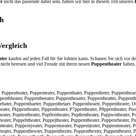
er
nicht das passende dabei sein, haben wir hier in diesem Teil unseres
ch
ergleich
ater
kaufen auf jeden Fall für Sie lohnen kann. Schauen Sie sich vor d
nicht bereuen und viel Freude mit ihrem neuen
Puppentheater
haben. 
r, Puppenheater, Puppenteater, Puppenthater, Puppentheter, Puppenthea
penthheater, Puppentheeater, Puppentheaater, Puppentheatter, Puppenthe
ehater, Puppenthaeter, Puppenthetaer, Puppentheaetr, Puppentheatre, O
eater, Pkppentheater, Pippentheater, P7ppentheater, P8ppentheater, Puo
eater, Pupüentheater, Pup0entheater, Pupßentheater, Puppwntheater, Pu
heater, Puppehtheater, Puppejtheater, Puppemtheater, Puppenrheater, 
teater, Puppentyeater, Puppentueater, Puppentjeater, Puppentmeater, P
theqter, Puppenthewter, Puppenthezter, Puppenthexter, Puppenthearer, 