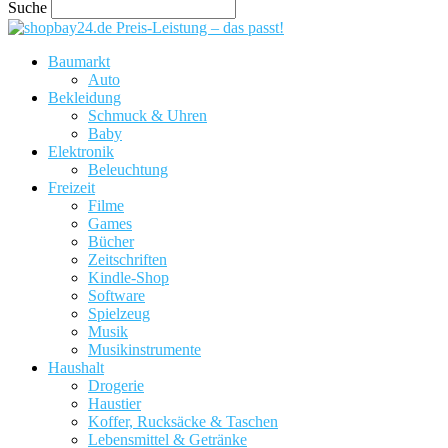
Suche
Preis-Leistung – das passt!
Baumarkt
Auto
Bekleidung
Schmuck & Uhren
Baby
Elektronik
Beleuchtung
Freizeit
Filme
Games
Bücher
Zeitschriften
Kindle-Shop
Software
Spielzeug
Musik
Musikinstrumente
Haushalt
Drogerie
Haustier
Koffer, Rucksäcke & Taschen
Lebensmittel & Getränke