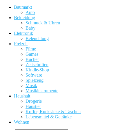
Baumarkt
Auto
Bekleidung
Schmuck & Uhren
Baby
Elektronik
Beleuchtung
Freizeit
Filme
Games
Bücher
Zeitschriften
Kindle-Shop
Software
Spielzeug
Musik
Musikinstrumente
Haushalt
Drogerie
Haustier
Koffer, Rucksäcke & Taschen
Lebensmittel & Getränke
Wohnen