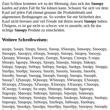
Zum Schluss kommen wir zu der Meinung, dass sich das
Snoopy
kaufen auf jeden Fall für Sie lohnen kann. Schauen Sie sich vor dem
Kauf auf jeden Fall einmal genauer die Produktdetails und
allgemeinen Bedingungen an. So werden Sie mit Sicherheit den
Kauf nicht bereuen und viel Freude mit ihrem neuen
Snoopy
haben.
Übrigens, es ist gar nicht so schwer, wie es aussieht, sich für das
richtige
Snoopy
Produkt zu entscheiden.
Weitere Schreibweisen:
noopy, Soopy, Snopy, Snooy, Snoop, SSnoopy, Snnoopy, Snooopy,
Snooppy, Snoopyy, nSoopy, Sonopy, Snoopy, Snopoy, Snooyp,
Qnoopy, Wnoopy, Enoopy, Znoopy, Xnoopy, Cnoopy, S oopy,
Sboopy, Sgoopy, Shoopy, Sjoopy, Smoopy, Sniopy, Snkopy,
Snlopy, Snpopy, Sn9opy, Sn0opy, Snoipy, Snokpy, Snolpy, Snoppy,
Sno9py, Sno0py, Snoooy, Snooly, Snooöy, Snooüy, Snoo0y,
Snooßy, Snoopt, Snoopg, Snooph, Snoopj, Snoopu, Snoop6,
Snoop7, QSnoopy, SQnoopy, WSnoopy, SWnoopy, ESnoopy,
SEnoopy, ZSnoopy, SZnoopy, XSnoopy, SXnoopy, CSnoopy,
SCnoopy, S noopy, Sn oopy, Sbnoopy, Snboopy, Sgnoopy,
Sngoopy, Shnoopy, Snhoopy, Sjnoopy, Snjoopy, Smnoopy,
Snmoopy, Snioopy, Snoiopy, Snkoopy, Snokopy, Snloopy, Snolopy,
Snpoopy, Snopopy, Sn9oopy, Sno9opy, Sn0oopy, Sno0opy,
Snooipy, Snookpy, Snoolpy, Snoo9py, Snoo0py, Snoopoy, Snooply,