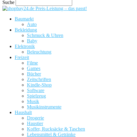
Suche
Preis-Leistung – das passt!
Baumarkt
Auto
Bekleidung
Schmuck & Uhren
Baby
Elektronik
Beleuchtung
Freizeit
Filme
Games
Bücher
Zeitschriften
Kindle-Shop
Software
Spielzeug
Musik
Musikinstrumente
Haushalt
Drogerie
Haustier
Koffer, Rucksäcke & Taschen
Lebensmittel & Getränke