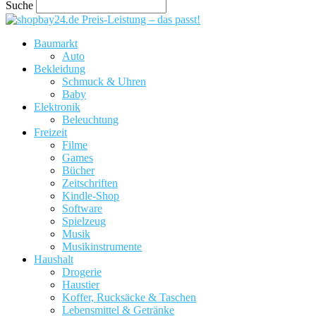
Suche
Preis-Leistung – das passt!
Baumarkt
Auto
Bekleidung
Schmuck & Uhren
Baby
Elektronik
Beleuchtung
Freizeit
Filme
Games
Bücher
Zeitschriften
Kindle-Shop
Software
Spielzeug
Musik
Musikinstrumente
Haushalt
Drogerie
Haustier
Koffer, Rucksäcke & Taschen
Lebensmittel & Getränke