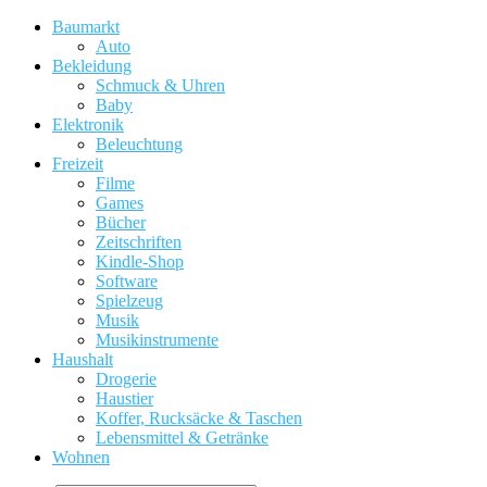
Baumarkt
Auto
Bekleidung
Schmuck & Uhren
Baby
Elektronik
Beleuchtung
Freizeit
Filme
Games
Bücher
Zeitschriften
Kindle-Shop
Software
Spielzeug
Musik
Musikinstrumente
Haushalt
Drogerie
Haustier
Koffer, Rucksäcke & Taschen
Lebensmittel & Getränke
Wohnen