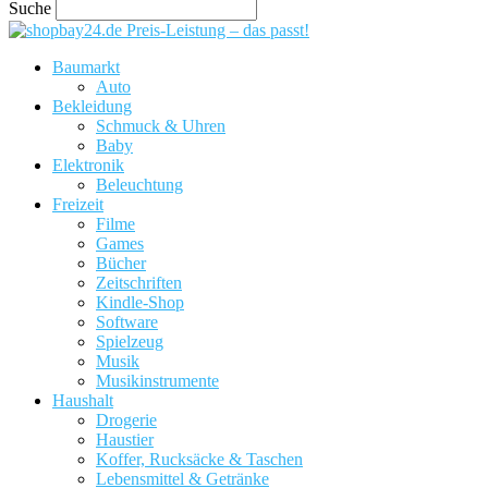
Suche
Preis-Leistung – das passt!
Baumarkt
Auto
Bekleidung
Schmuck & Uhren
Baby
Elektronik
Beleuchtung
Freizeit
Filme
Games
Bücher
Zeitschriften
Kindle-Shop
Software
Spielzeug
Musik
Musikinstrumente
Haushalt
Drogerie
Haustier
Koffer, Rucksäcke & Taschen
Lebensmittel & Getränke