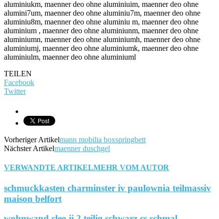
TEILEN
Facebook
Twitter
Vorheriger Artikel
mann mobilia boxspringbett
Nächster Artikel
maenner duschgel
VERWANDTE ARTIKEL
MEHR VOM AUTOR
schmuckkasten charminster iv paulownia teilmassiv
maison belfort
wohnwand cleo ii 2 teilig schwarz cs schmal