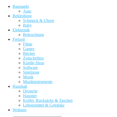
Baumarkt
Auto
Bekleidung
Schmuck & Uhren
Baby
Elektronik
Beleuchtung
Freizeit
Filme
Games
Bücher
Zeitschriften
Kindle-Shop
Software
Spielzeug
Musik
Musikinstrumente
Haushalt
Drogerie
Haustier
Koffer, Rucksäcke & Taschen
Lebensmittel & Getränke
Wohnen