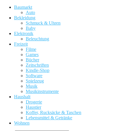
Baumarkt
Auto
Bekleidung
Schmuck & Uhren
Baby
Elektronik
Beleuchtung
Freizeit
Filme
Games
Bücher
Zeitschriften
Kindle-Shop
Software
Spielzeug
Musik
Musikinstrumente
Haushalt
Drogerie
Haustier
Koffer, Rucksäcke & Taschen
Lebensmittel & Getränke
Wohnen