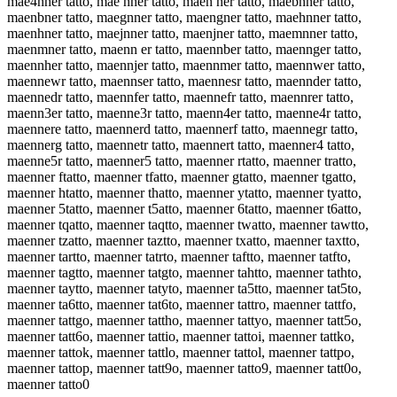
mae4nner tatto, mae nner tatto, maen ner tatto, maebnner tatto,
maenbner tatto, maegnner tatto, maengner tatto, maehnner tatto,
maenhner tatto, maejnner tatto, maenjner tatto, maemnner tatto,
maenmner tatto, maenn er tatto, maennber tatto, maennger tatto,
maennher tatto, maennjer tatto, maennmer tatto, maennwer tatto,
maennewr tatto, maennser tatto, maennesr tatto, maennder tatto,
maennedr tatto, maennfer tatto, maennefr tatto, maennrer tatto,
maenn3er tatto, maenne3r tatto, maenn4er tatto, maenne4r tatto,
maennere tatto, maennerd tatto, maennerf tatto, maennegr tatto,
maennerg tatto, maennetr tatto, maennert tatto, maenner4 tatto,
maenne5r tatto, maenner5 tatto, maenner rtatto, maenner tratto,
maenner ftatto, maenner tfatto, maenner gtatto, maenner tgatto,
maenner htatto, maenner thatto, maenner ytatto, maenner tyatto,
maenner 5tatto, maenner t5atto, maenner 6tatto, maenner t6atto,
maenner tqatto, maenner taqtto, maenner twatto, maenner tawtto,
maenner tzatto, maenner taztto, maenner txatto, maenner taxtto,
maenner tartto, maenner tatrto, maenner taftto, maenner tatfto,
maenner tagtto, maenner tatgto, maenner tahtto, maenner tathto,
maenner taytto, maenner tatyto, maenner ta5tto, maenner tat5to,
maenner ta6tto, maenner tat6to, maenner tattro, maenner tattfo,
maenner tattgo, maenner tattho, maenner tattyo, maenner tatt5o,
maenner tatt6o, maenner tattio, maenner tattoi, maenner tattko,
maenner tattok, maenner tattlo, maenner tattol, maenner tattpo,
maenner tattop, maenner tatt9o, maenner tatto9, maenner tatt0o,
maenner tatto0