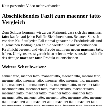
Kein passendes Video mehr vorhanden
Abschließendes Fazit zum
maenner tatto
Vergleich
Zum Schluss kommen wir zu der Meinung, dass sich das
maenner
tatto
kaufen auf jeden Fall für Sie lohnen kann. Schauen Sie sich
vor dem Kauf auf jeden Fall einmal genauer die Produktdetails und
allgemeinen Bedingungen an. So werden Sie mit Sicherheit den
Kauf nicht bereuen und viel Freude mit ihrem neuen
maenner tatto
haben. Übrigens, es ist gar nicht so schwer, wie es aussieht, sich für
das richtige
maenner tatto
Produkt zu entscheiden.
Weitere Schreibweisen:
aenner tatto, menner tatto, manner tatto, maener tatto, maennr tatto,
maenne tatto, maenner tatto, maenner atto, maenner ttto, maenner
tato, maenner tatt, mmaenner tatto, maaenner tatto, maeenner tatto,
maennner tatto, maenneer tatto, maennerr tatto, maenner ttatto,
maenner taatto, maenner tattto, maenner tattoo, amenner tatto,
meanner tatto, manener tatto, maenenr tatto, maennre tatto, maenne
rtatto, maennert atto, maenner attto, maenner ttato, maenner tatot,
maennertatto, aenner tatto, naenner tatto, haenner tatto, jaenner tatto,