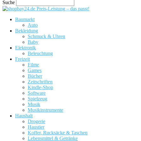
Suche
Preis-Leistung – das passt!
Baumarkt
Auto
Bekleidung
Schmuck & Uhren
Baby
Elektronik
Beleuchtung
Freizeit
Filme
Games
Bücher
Zeitschriften
Kindle-Shop
Software
Spielzeug
Musik
Musikinstrumente
Haushalt
Drogerie
Haustier
Koffer, Rucksäcke & Taschen
Lebensmittel & Getränke