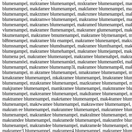
blumenampel, mzkramee blumenampel, mxkramee blumenampel, ma
blumenampel, makdamee blumenampel, makfamee blumenampel, m
blumenampel, makrzmee blumenampel, makrxmee blumenampel, makr
blumenampel, makramwe blumenampel, makramse blumenampel, ma
blumenampel, makrames blumenampel, makramed blumenampel, ma
vlumenampel, makramee flumenampel, makramee glumenampel, ma
bkumenampel, makramee bmumenampel, makramee blymenampel, ma
bl8menampel, makramee blu enampel, makramee blunenampel, makr
blumsnampel, makramee blumdnampel, makramee blumfnampel, ma
blumegampel, makramee blumehampel, makramee blumejampel, ma
blumena pel, makramee blumenanpel, makramee blumenahpel, makr
blumenamöel, makramee blumenamüel, makramee blumenam0el, ma
blumenamprl, makramee blumenamp3l, makramee blumenamp4l, m
blumenampel, m akramee blumenampel, nmakramee blumenampel, m
kmakramee blumenampel, mkakramee blumenampel, lmakramee blu
blumenampel, mzakramee blumenampel, mazkramee blumenampel, 
makjramee blumenampel, mamkramee blumenampel, makmramee blu
blumenampel, makreamee blumenampel, makdramee blumenampel, 
maktramee blumenampel, makrtamee blumenampel, mak4ramee blu
blumenampel, makrwamee blumenampel, makrawmee blumenampel, 
makram ee blumenampel, makranmee blumenampel, makramnee blu
blumenampel, makramkee blumenampel, makralmee blumenampel, 
makramdee blumenampel, makramede blumenampel, makramfee blu
blumenampel, makram4ee blumenampel, makrame4e blumenampel, 
makramee3 blumenampel, makramee4 blumenampel, makramee blum