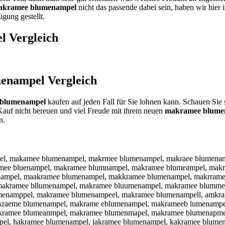
akramee blumenampel
nicht das passende dabei sein, haben wir hier 
gung gestellt.
l
Vergleich
enampel
Vergleich
blumenampel
kaufen auf jeden Fall für Sie lohnen kann. Schauen Sie 
Kauf nicht bereuen und viel Freude mit ihrem neuen
makramee blume
n.
el, makamee blumenampel, makrmee blumenampel, makraee blumena
ee bluenampel, makramee blumnampel, makramee blumeampel, makr
ampel, maakramee blumenampel, makkramee blumenampel, makrram
makramee bllumenampel, makramee bluumenampel, makramee blumme
enamppel, makramee blumenampeel, makramee blumenampell, amkr
kraeme blumenampel, makrame eblumenampel, makrameeb lumenampe
kramee blumeanmpel, makramee blumenmapel, makramee blumenapme
el, hakramee blumenampel, jakramee blumenampel, kakramee blume