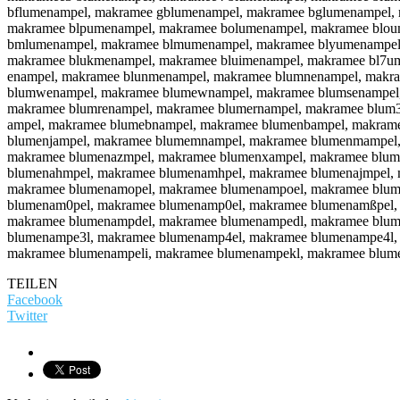
bflumenampel, makramee gblumenampel, makramee bglumenampel,
makramee blpumenampel, makramee bolumenampel, makramee blou
bmlumenampel, makramee blmumenampel, makramee blyumenampel,
makramee blukmenampel, makramee bluimenampel, makramee bl7u
enampel, makramee blunmenampel, makramee blumnenampel, makra
blumwenampel, makramee blumewnampel, makramee blumsenampel,
makramee blumrenampel, makramee blumernampel, makramee blum
ampel, makramee blumebnampel, makramee blumenbampel, makram
blumenjampel, makramee blumemnampel, makramee blumenmampel
makramee blumenazmpel, makramee blumenxampel, makramee blum
blumenahmpel, makramee blumenamhpel, makramee blumenajmpel, 
makramee blumenamopel, makramee blumenampoel, makramee blum
blumenam0pel, makramee blumenamp0el, makramee blumenamßpel,
makramee blumenampdel, makramee blumenampedl, makramee blum
blumenampe3l, makramee blumenamp4el, makramee blumenampe4l,
makramee blumenampeli, makramee blumenampekl, makramee blu
TEILEN
Facebook
Twitter