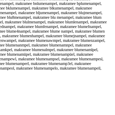
enampel, makramee bnlumenampel, makramee bplumenampel,
mee bklumenampel, makramee blkumenampel, makramee
enampel, makramee bljumenampel, makramee blujmenampel,
mee blu8menampel, makramee blu menampel, makramee blum
l, makramee blulmenampel, makramee blumlenampel, makramee
dnampel, makramee blumfenampel, makramee blumefnampel,
mee blume4nampel, makramee blume nampel, makramee blumen
, makramee blumenhampel, makramee blumejnampel, makramee
enwampel, makramee blumenawmpel, makramee blumenzampel,
mee blumenanmpel, makramee blumenamnpel, makramee
amkpel, makramee blumenalmpel, makramee blumenamlpel,
amee blumenamüpel, makramee blumenampüel, makramee
enampewl, makramee blumenampsel, makramee blumenampesl,
mee blumenamperl, makramee blumenamp3el, makramee
nampeol, makramee blumenampelo, makramee blumenampeil,