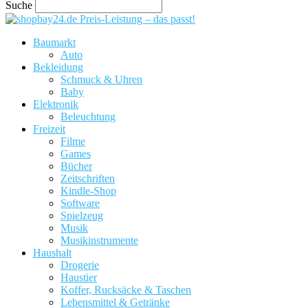
Suche
Preis-Leistung – das passt!
Baumarkt
Auto
Bekleidung
Schmuck & Uhren
Baby
Elektronik
Beleuchtung
Freizeit
Filme
Games
Bücher
Zeitschriften
Kindle-Shop
Software
Spielzeug
Musik
Musikinstrumente
Haushalt
Drogerie
Haustier
Koffer, Rucksäcke & Taschen
Lebensmittel & Getränke