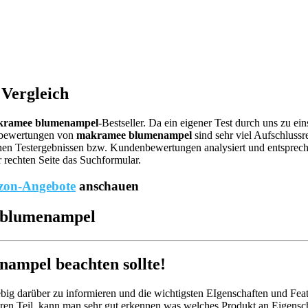
Vergleich
kramee blumenampel
-Bestseller. Da ein eigener Test durch uns zu ei
ebewertungen von
makramee blumenampel
sind sehr viel Aufschlussr
en Testergebnissen bzw. Kundenbewertungen analysiert und entsprechend
 rechten Seite das Suchformular.
on-Angebote
anschauen
e blumenampel
mpel beachten sollte!
big darüber zu informieren und die wichtigsten EIgenschaften und Feat
en Teil, kann man sehr gut erkennen was welches Produkt an Eigenscha