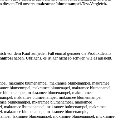
in diesem Teil unseres
makramee blumenampel
-Test-Vergleich-
sich vor dem Kauf auf jeden Fall einmal genauer die Produktdetails
nampel
haben. Übrigens, es ist gar nicht so schwer, wie es aussieht,
mpel, makrame blumenampel, makramee blumenampel, makramee
amee blumenmpel, makramee blumenapel, makramee blumenamel,
ee blumenampel, makraamee blumenampel, makrammee
nampel, makramee blumeenampel, makramee blumennampel,
amee blumenampel, mkaramee blumenampel, markamee
l, makramee lbumenampel, makramee bulmenampel, makramee
l, makramee blumenamepl, makramee blumenample,
nampel, lakramee blumenampel, mqkramee blumenampel, mwkramee