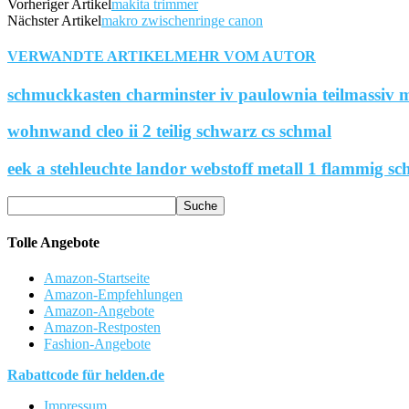
Vorheriger Artikel
makita trimmer
Nächster Artikel
makro zwischenringe canon
VERWANDTE ARTIKEL
MEHR VOM AUTOR
schmuckkasten charminster iv paulownia teilmassiv m
wohnwand cleo ii 2 teilig schwarz cs schmal
eek a stehleuchte landor webstoff metall 1 flammig sc
Tolle Angebote
Amazon-Startseite
Amazon-Empfehlungen
Amazon-Angebote
Amazon-Restposten
Fashion-Angebote
Rabattcode für helden.de
Impressum