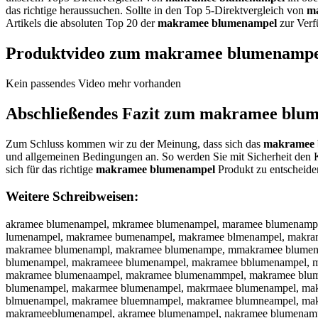
das richtige heraussuchen. Sollte in den Top 5-Direktvergleich von
m
Artikels die absoluten Top 20 der
makramee blumenampel
zur Verfü
Produktvideo zum
makramee blumenampe
Kein passendes Video mehr vorhanden
Abschließendes Fazit zum
makramee blum
Zum Schluss kommen wir zu der Meinung, dass sich das
makramee 
und allgemeinen Bedingungen an. So werden Sie mit Sicherheit den 
sich für das richtige
makramee blumenampel
Produkt zu entscheide
Weitere Schreibweisen:
akramee blumenampel, mkramee blumenampel, maramee blumenamp
lumenampel, makramee bumenampel, makramee blmenampel, makram
makramee blumenampl, makramee blumenampe, mmakramee blumen
blumenampel, makrameee blumenampel, makramee bblumenampel, 
makramee blumenaampel, makramee blumenammpel, makramee blum
blumenampel, makarmee blumenampel, makrmaee blumenampel, ma
blmuenampel, makramee bluemnampel, makramee blumneampel, ma
makrameeblumenampel, akramee blumenampel, nakramee blumenamp