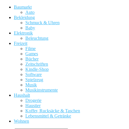
Baumarkt
Auto
Bekleidung
Schmuck & Uhren
Baby
Elektronik
Beleuchtung
Freizeit
Filme
Games
Bücher
Zeitschriften
Kindle-Shop
Software
Spielzeug
Musik
Musikinstrumente
Haushalt
Drogerie
Haustier
Koffer, Rucksäcke & Taschen
Lebensmittel & Getränke
Wohnen