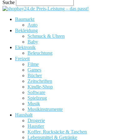
Suche
Preis-Leistung – das passt!
Baumarkt
Auto
Bekleidung
Schmuck & Uhren
Baby
Elektronik
Beleuchtung
Freizeit
Filme
Games
Bücher
Zeitschriften
Kindle-Shop
Software
Spielzeug
Musik
Musikinstrumente
Haushalt
Drogerie
Haustier
Koffer, Rucksäcke & Taschen
Lebensmittel & Getränke